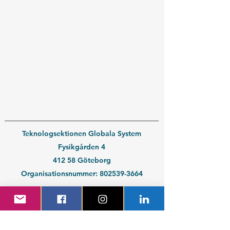
Teknologsektionen Globala System
Fysikgården 4
412 58 Göteborg
Organisationsnummer:
802539-3664
En del av
Chalmers Studentkår
Kontakt medlem