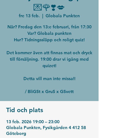
💌🌹❣️💋
fre 13 feb.
  |  
Globala Punkten
När? Fredag den 13:e februari, från 17:30
Var? Globala punkten
Hur? Tidningssläpp och roligt quiz!
Det kommer även att finnas mat och dryck
till försäljning. 19:00 drar vi igång med
quizet!
Detta vill man inte missa!!
/ BliGSt x GruS x GSvett
Tid och plats
13 feb. 2026 19:00 – 23:00
Globala Punkten, Fysikgården 4 412 58
Göteborg