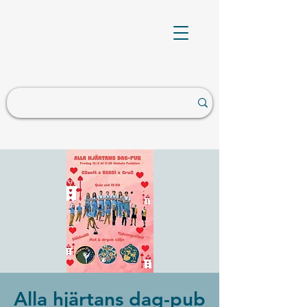
Alla hjärtans dag-pub