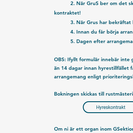
2. När GruS ber om det ska d
kontraktet!
3. När Grus har
bekräftat
4. Innan du får börja arran
5. Dagen efter arrangemang
OBS:
Ifyllt formulär innebär int
än 14 dagar innan hyrestillfället 
arrangemang enligt prioriteringsl
Bokningen skickas till rustmäster
Hyreskontrakt
Om ni är ett organ inom GSektio