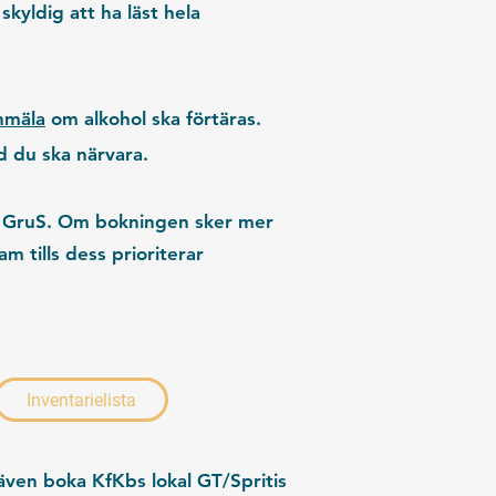
kyldig att ha läst hela
nmäla
om alkohol ska förtäras.
id du ska närvara.
rån GruS. Om bokningen sker mer
am tills dess prioriterar
Inventarielista
ven boka KfKbs lokal GT/Spritis