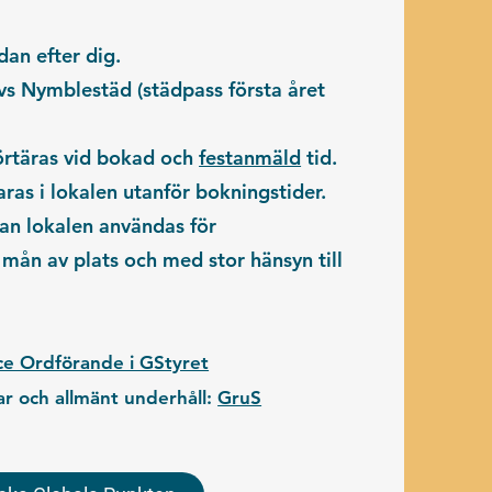
an efter dig.
ävs
Nymblestäd
(städpass första året
örtäras
vid bokad och
festanmäld
tid.
aras i lokalen utanför bokningstider.
an lokalen användas för
 mån av plats och med stor hänsyn till
ce Ordförande i GStyret
ar och allmänt underhåll:
GruS