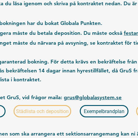
u läsa igenom och skriva på
kontraktet
nedan. Du är s
 bokningen
har du bokat Globala Punkten.
gera måste du
betala deposition
. Du måste också
festa
et måste du närvara på
avsyning
, se kontraktet för t
e garanterad bokning. För detta krävs en bekräftelse f
fås bekräftelsen 14 dagar innan hyrestillfället, då GruS fr
ista i kontraktet.
iet GruS, vid frågor maila:
grus@globalasystem.se
Städlista och deposition
Exempelbrandplan
nen som ska arrangera ett sektionsarrangemang kan ni ä