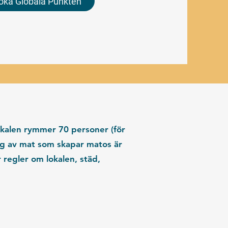
oka Globala Punkten
Lokalen rymmer
70 personer
(för
ing av mat som skapar
matos är
 regler om lokalen, städ,