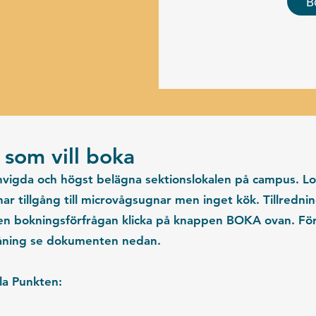
B
g som vill boka
invigda och högst belägna sektionslokalen på campus. 
 har
tillgång till microvågsugnar men inget kök
. Tillredn
a en bokningsförfrågan klicka på knappen BOKA ovan. För
tlåning se dokumenten nedan.
la Punkten: