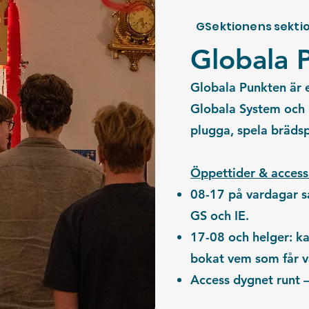
GSektionens sektio
Globala 
Globala Punkten är
Globala System och 
plugga, spela bräds
Öppettider & access
08-17 på vardagar sa
GS och IE.
17-08 och helger: 
bokat vem som får v
Access dygnet runt
–