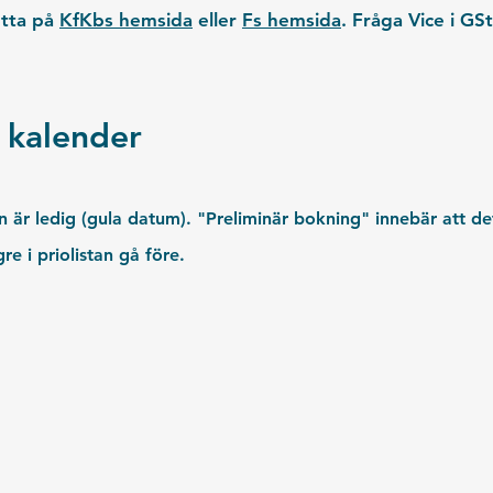
etta på
KfKbs hemsida
eller
Fs hemsida
. Fråga Vice i GS
 kalender
n är ledig (gula datum). "Preliminär bokning" innebär att d
e i priolistan gå före.