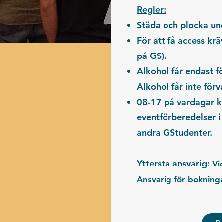
Regler:
Städa
och plocka und
För att få access kr
på GS).
Alkohol får endast f
Alkohol får inte förv
08-17 på vardagar k
eventförberedelser i
andra GStudenter.
Yttersta ansvarig:
Vi
Ansvarig för bokning