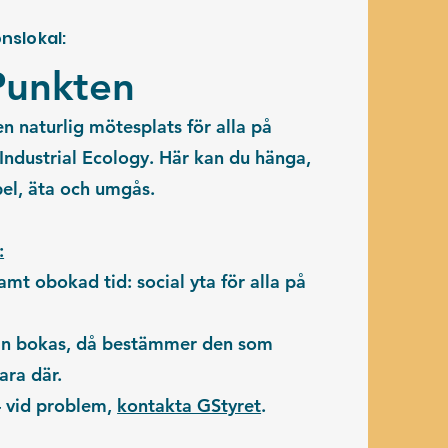
nslokal:
Punkten
 en
naturlig mötesplats
för alla på
Industrial Ecology. Här kan du hänga,
pel, äta och umgås.
:
mt obokad tid: social yta för alla på
kan bokas, då bestämmer den som
ara där.
 vid problem,
kontakta GStyret
.