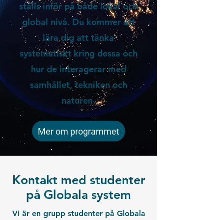
ställs inför på både lokal och
global nivå.
Du kommer att
lära dig att tänka
systematiskt kring dessa och
hur de interagerar med
samhället, tekniken och
naturen.
Mer om programmet
Kontakt med studenter
på Globala system
Vi är en grupp studenter på Globala