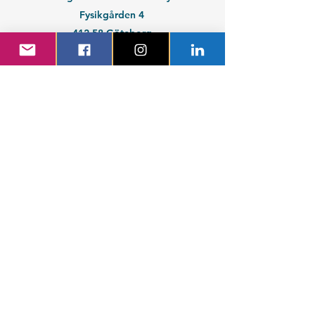
Fysikgården 4
412 58 Göteborg
Organisationsnummer:
802539-3664
En del av
Chalmers Studentkår
Kontakt medlem
Kontakt företag
Blivande student
Nyantagen GS-student
Powered by GIT.
Cattus Hattus videt te.
Kontakta webbansvarig