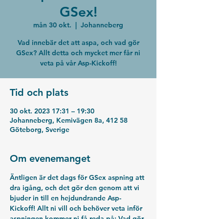
GSex!
mån 30 okt.
  |  
Johanneberg
Vad innebär det att aspa, och vad gör
GSex? Allt detta och mycket mer får ni
veta på vår Asp-Kickoff!
Tid och plats
30 okt. 2023 17:31 – 19:30
Johanneberg, Kemivägen 8a, 412 58
Göteborg, Sverige
Om evenemanget
Äntligen är det dags för GSex aspning att 
dra igång, och det gör den genom att vi 
bjuder in till en hejdundrande Asp-
Kickoff! Allt ni vill och behöver veta inför 
aspningen kommer ni få reda på: Vad gör 