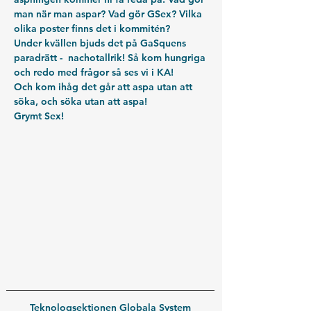
man när man aspar? Vad gör GSex? Vilka 
olika poster finns det i kommitén? 
Under kvällen bjuds det på GaSquens 
paradrätt -  nachotallrik! Så kom hungriga 
och redo med frågor så ses vi i KA!
Och kom ihåg det går att aspa utan att 
söka, och söka utan att aspa!
Grymt Sex!
Teknologsektionen Globala System