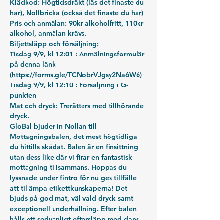
Klädkod:
 Högtidsdräkt (läs det finaste du 
har), Nollbricka (också det finaste du har)
Pris och anmälan: 
90kr alkoholfritt, 110kr 
alkohol, anmälan krävs. 
Biljettsläpp och försäljning:
Tisdag 9/9, kl 12:01 : Anmälningsformulär 
på denna länk 
(
https://forms.gle/TCNobrVJgsy2Na6W6
)
Tisdag 9/9, kl 12:10 : Försäljning i G-
punkten
Mat och dryck:
 Trerätters med tillhörande 
dryck. 
GloBal bjuder in Nollan till 
Mottagningsbalen, det mest högtidliga 
du hittills skådat. Balen är en finsittning 
utan dess like där vi firar en fantastisk 
mottagning tillsammans. Hoppas du 
lyssnade under fintro för nu ges tillfälle 
att tillämpa etikettkunskaperna! Det 
bjuds på god mat, väl vald dryck samt 
exceptionell underhållning. Efter balen 
hålls ett sedvanligt eftersläpp med dans, 