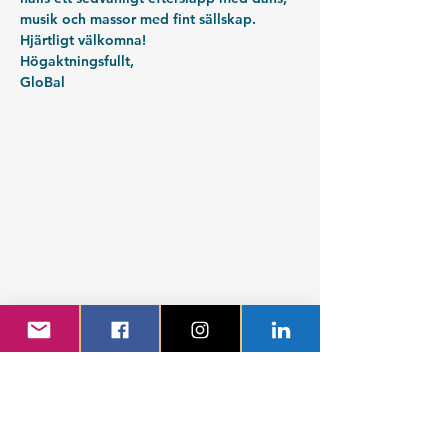
musik och massor med fint sällskap. 
Hjärtligt välkomna!
Högaktningsfullt,
GloBal
Teknologsektionen Globala System
Fysikgården 4
412 58 Göteborg
Organisationsnummer:
802539-3664