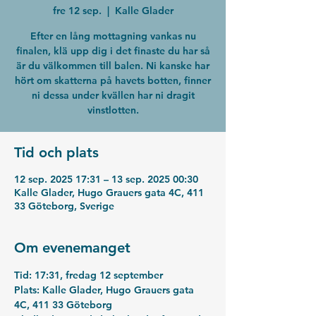
fre 12 sep.
  |  
Kalle Glader
Efter en lång mottagning vankas nu
finalen, klä upp dig i det finaste du har så
är du välkommen till balen. Ni kanske har
hört om skatterna på havets botten, finner
ni dessa under kvällen har ni dragit
vinstlotten.
Tid och plats
12 sep. 2025 17:31 – 13 sep. 2025 00:30
Kalle Glader, Hugo Grauers gata 4C, 411
33 Göteborg, Sverige
Om evenemanget
Tid: 
17:31, fredag 12 september
Plats: 
Kalle Glader, Hugo Grauers gata 
4C, 411 33 Göteborg