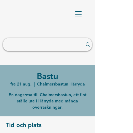
Bastu
fre 21 aug.
  |  
Chalmersbastun Härryda
En dagsresa till Chalmersbastun, ett fint
ställe ute i Härryda med många
överraskningar!
Tid och plats