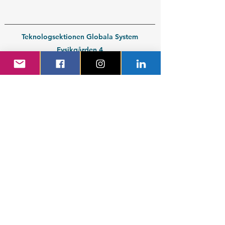
Teknologsektionen Globala System
Fysikgården 4
412 58 Göteborg
Organisationsnummer:
802539-3664
En del av
Chalmers Studentkår
Kontakt medlem
Kontakt företag
Blivande student
Nyantagen GS-student
Powered by GIT.
Cattus Hattus videt te.