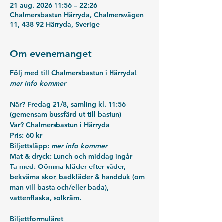
21 aug. 2026 11:56 – 22:26
Chalmersbastun Härryda, Chalmersvägen
11, 438 92 Härryda, Sverige
Om evenemanget
Följ med till Chalmersbastun i Härryda!
mer info kommer
När?
 Fredag 21/8, samling kl. 11:56 
(gemensam bussfärd ut till bastun)
Var?
 Chalmersbastun i Härryda
Pris: 
60 kr
Biljettsläpp:
mer info kommer
Mat & dryck:
 Lunch och middag ingår
Ta med:
 Oömma kläder efter väder, 
bekväma skor, badkläder & handduk (om 
man vill basta och/eller bada), 
vattenflaska, solkräm. 
Biljettformuläret 