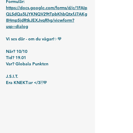
Formulär: 
https://docs.google.com/forms/d/e/1FAIp
QLSdQa5LjYKNQV29tTpbKhbQtxfJ7AKg
8HmpSjdRtkJEXJvqRhg/viewform?
usp=dialog
Vi ses där - om du vågar!✨💙
När? 10/10
Tid? 19.01
Var? Globala Punkten 
J.S.I.T.
Era KNEKT:ar </3🃏💙