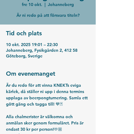
fre 10 okt.
  |  
Johanneberg
Är ni redo på att försvara titeln?
Tid och plats
10 okt. 2025 19:01 – 22:30
Johanneberg, Fysikgården 2, 412 58
Göteborg, Sverige
Om evenemanget
Är du redo för att vinna KNEKTs eviga 
kärlek, då ställer ni upp i denna termins 
upplaga av beerpongturnering. Samla ett 
gött gäng och tagga till! 💙🃏
Alla chalmerister är välkomna och 
anmälan sker genom formuläret. Pris är 
endast 30 kr per person!🫶🏼