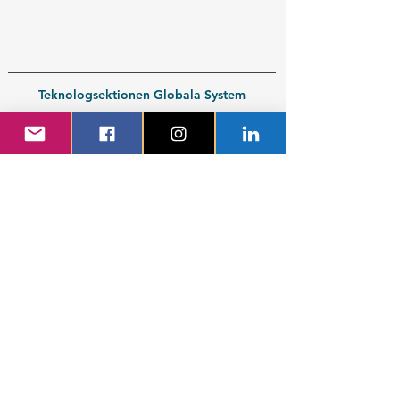
Teknologsektionen Globala System
Fysikgården 4
412 58 Göteborg
Organisationsnummer:
802539-3664
En del av
Chalmers Studentkår
Kontakt medlem
Kontakt företag
Blivande student
Nyantagen GS-student
Powered by GIT.