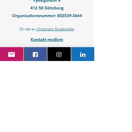
Fysikgården 4
412 58 Göteborg
Organisationsnummer:
802539-3664
En del av
Chalmers Studentkår
Kontakt medlem
Kontakt företag
Blivande student
Nyantagen GS-student
Powered by GIT.
Cattus Hattus videt te.
Kontakta webbansvarig