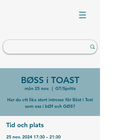
BØSS i TOAST
mån 25 nov.
  |  
GT/Spritis
Har du ett lika stort intresse för Bäst i Test
som oss i bØf och GØS?
Tid och plats
25 nov. 2024 17:30 – 21:30