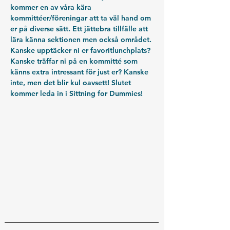
kommer en av våra kära 
kommittéer/föreningar att ta väl hand om 
er på diverse sätt. Ett jättebra tillfälle att 
lära känna sektionen men också området. 
Kanske upptäcker ni er favoritlunchplats? 
Kanske träffar ni på en kommitté som 
känns extra intressant för just er? Kanske 
inte, men det blir kul oavsett! Slutet 
kommer leda in i Sittning for Dummies!