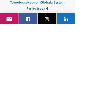
Teknologsektionen Globala System
Fysikgården 4
412 58 Göteborg
Organisationsnummer:
802539-3664
En del av
Chalmers Studentkår
Kontakt medlem
Kontakt företag
Blivande student
Nyantagen GS-student
Powered by GIT.
Cattus Hattus videt te.
Kontakta webbansvarig