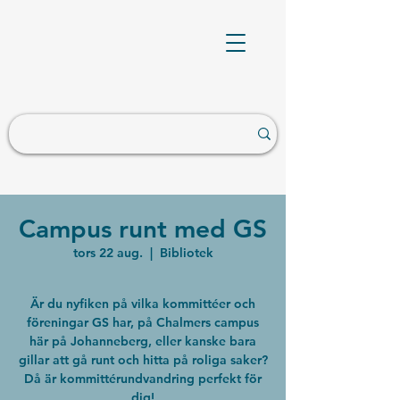
Campus runt med GS
tors 22 aug.
  |  
Bibliotek
Är du nyfiken på vilka kommittéer och
föreningar GS har, på Chalmers campus
här på Johanneberg, eller kanske bara
gillar att gå runt och hitta på roliga saker?
Då är kommittérundvandring perfekt för
dig!