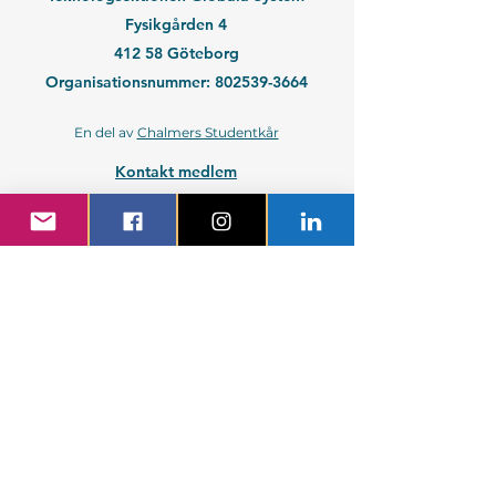
Fysikgården 4
412 58 Göteborg
Organisationsnummer:
802539-3664
En del av
Chalmers Studentkår
Kontakt medlem
Kontakt företag
Blivande student
Nyantagen GS-student
Powered by GIT.
Cattus Hattus videt te.
Kontakta webbansvarig