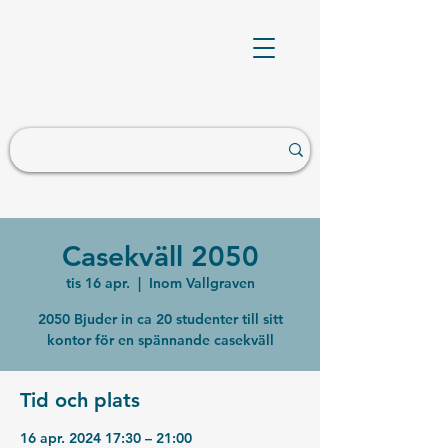
Casekväll 2050
tis 16 apr.
  |  
Inom Vallgraven
2050 Bjuder in ca 20 studenter till sitt
kontor för en spännande casekväll
Tid och plats
16 apr. 2024 17:30 – 21:00