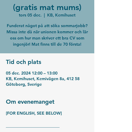
(gratis mat mums)
tors 05 dec.
  |  
KB, Kemihuset
Funderat något på att söka sommarjobb?
Missa inte då när unionen kommer och lär
oss om hur man skriver ett bra CV som
ingenjör! Mat finns till de 70 första!
Tid och plats
05 dec. 2024 12:00 – 13:00
KB, Kemihuset, Kemivägen 8a, 412 58
Göteborg, Sverige
Om evenemanget
[FOR ENGLISH, SEE BELOW]
__________________________