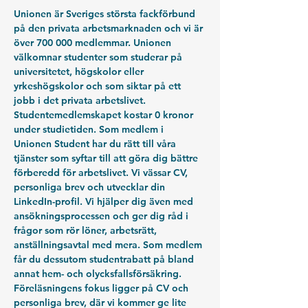
Unionen är Sveriges största fackförbund 
på den privata arbetsmarknaden och vi är 
över 700 000 medlemmar. Unionen 
välkomnar studenter som studerar på 
universitetet, högskolor eller 
yrkeshögskolor och som siktar på ett 
jobb i det privata arbetslivet. 
Studentemedlemskapet kostar 0 kronor 
under studietiden. Som medlem i 
Unionen Student har du rätt till våra 
tjänster som syftar till att göra dig bättre 
förberedd för arbetslivet. Vi vässar CV, 
personliga brev och utvecklar din 
LinkedIn-profil. Vi hjälper dig även med 
ansökningsprocessen och ger dig råd i 
frågor som rör löner, arbetsrätt, 
anställningsavtal med mera. Som medlem 
får du dessutom studentrabatt på bland 
annat hem- och olycksfallsförsäkring.
Föreläsningens fokus ligger på CV och 
personliga brev, där vi kommer ge lite 