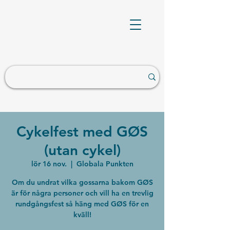
Cykelfest med GØS
(utan cykel)
lör 16 nov.
  |  
Globala Punkten
Om du undrat vilka gossarna bakom GØS
är för några personer och vill ha en trevlig
rundgångsfest så häng med GØS för en
kväll!