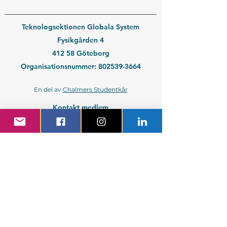
Teknologsektionen Globala System
Fysikgården 4
412 58 Göteborg
Organisationsnummer:
802539-3664
En del av
Chalmers Studentkår
Kontakt medlem
Kontakt företag
Blivande student
Nyantagen GS-student
Powered by GIT.
Cattus Hattus videt te.