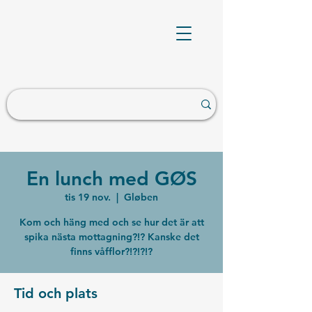
En lunch med GØS
tis 19 nov.
  |  
Gløben
Kom och häng med och se hur det är att
spika nästa mottagning?!? Kanske det
finns våfflor?!?!?!?
Tid och plats