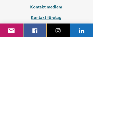
Kontakt medlem
Kontakt företag
Blivande student
Nyantagen GS-student
Powered by GIT.
Cattus Hattus videt te.
Kontakta webbansvarig