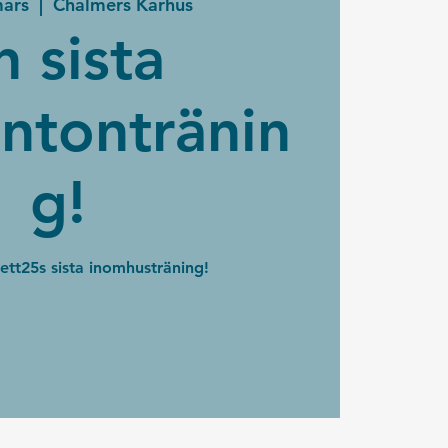
mars
  |  
Chalmers Kårhus
n sista
ntontränin
g!
tt25s sista inomhusträning!