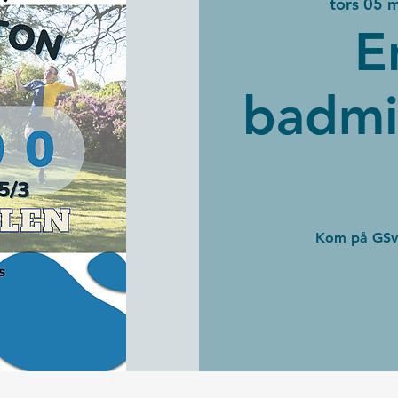
tors 05 
E
badmi
Kom på GSve