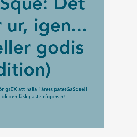
Sque: Det
 ur, igen...
eller godis
dition)
ör gsEX att hålla i årets patetGaSque!!
li den läskigaste någonsin!