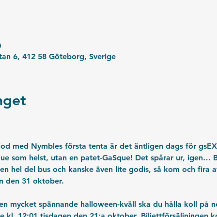
0
an 6, 412 58 Göteborg, Sverige
get
riod med Nymbles första tenta är det äntligen dags för gsEX
ue som helst, utan en patet-GaSque! Det spårar ur, igen… Bu
n hel del bus och kanske även lite godis, så kom och fira a
n den 31 oktober.
ill en mycket spännande halloween-kväll ska du hålla koll på 
e kl. 12:01 tisdagen den 21:a oktober. Biljettförsäljningen 