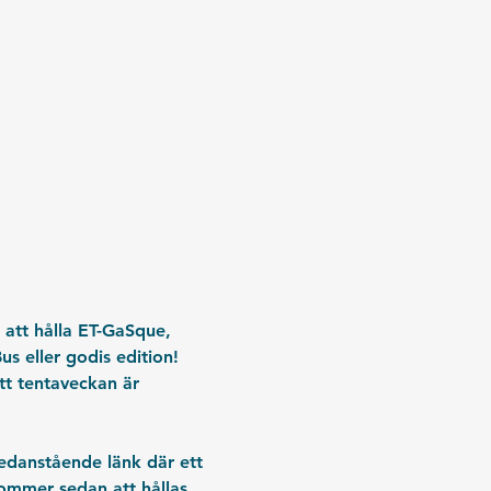
 att hålla ET-GaSque, 
s eller godis edition! 
tt tentaveckan är 
nedanstående länk där ett 
kommer sedan att hållas 