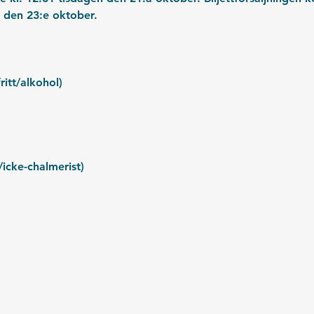
 den 23:e oktober.
ritt/alkohol)
/icke-chalmerist)