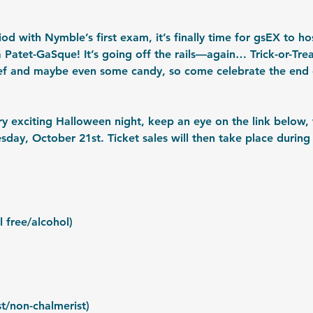
iod with Nymble’s first exam, it’s finally time for gsEX to 
 Patet-GaSque! It’s going off the rails—again… Trick-or-Trea
hief and maybe even some candy, so come celebrate the end
ery exciting Halloween night, keep an eye on the link below, 
sday, October 21st. Ticket sales will then take place during
l free/alcohol)
st/non-chalmerist)