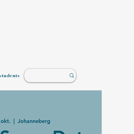
students
 okt.
  |  
Johanneberg