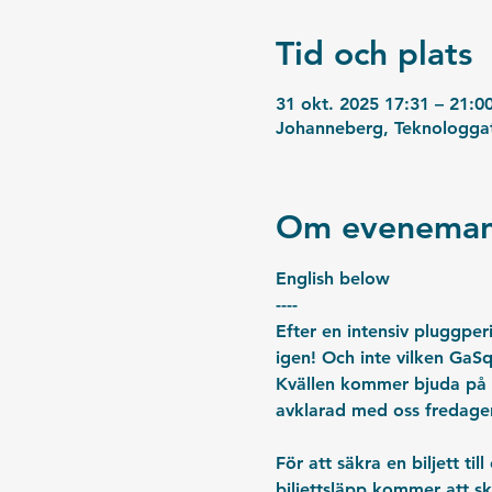
Tid och plats
31 okt. 2025 17:31 – 21:0
Johanneberg, Teknologgat
Om eveneman
English below
----
Efter en intensiv pluggpe
igen! Och inte vilken GaSq
Kvällen kommer bjuda på e
avklarad med oss fredage
För att säkra en biljett t
biljettsläpp kommer att sk