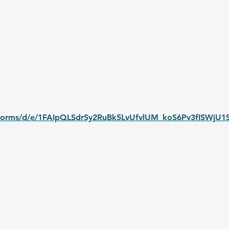
/forms/d/e/1FAIpQLSdrSy2RuBk5LvUfvlUM_koS6Pv3fISWjU1S