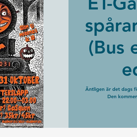
ET-Ga
spårar
(Bus 
e
Äntligen är det dags f
Den kommer b