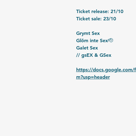
Ticket release: 21/10
Ticket sale: 23/10
Grymt Sex
Glöm inte Sex🫡
Galet Sex
// gsEX & GSex
https://docs.google.com
m?usp=header