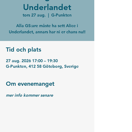
Underlandet
tors 27 aug.
  |  
G-Punkten
Alla GS:are måste ha sett Alice i
Underlandet, annars har ni er chans nu!!
Tid och plats
27 aug. 2026 17:00 – 19:30
G-Punkten, 412 58 Göteborg, Sverige
Om evenemanget
mer info kommer senare