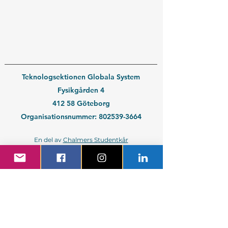
Teknologsektionen Globala System
Fysikgården 4
412 58 Göteborg
Organisationsnummer:
802539-3664
En del av
Chalmers Studentkår
Kontakt medlem
Kontakt företag
Blivande student
Nyantagen GS-student