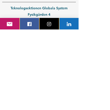
Teknologsektionen Globala System
Fysikgården 4
412 58 Göteborg
Organisationsnummer:
802539-3664
En del av
Chalmers Studentkår
Kontakt medlem
Kontakt företag
Blivande student
Nyantagen GS-student
Powered by GIT.
Cattus Hattus videt te.
Kontakta webbansvarig