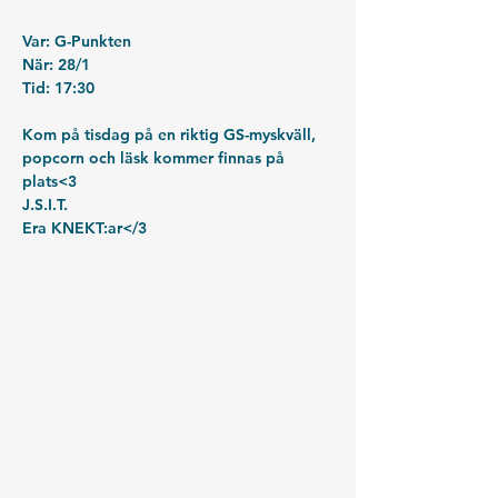
Var: G-Punkten
När: 28/1
Tid: 17:30
Kom på tisdag på en riktig GS-myskväll, 
popcorn och läsk kommer finnas på 
plats<3
J.S.I.T.
Era KNEKT:ar</3