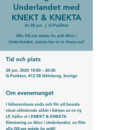
Underlandet med
KNEKT & KNEKTA
tis 28 jan.
  |  
G-Punkten
Alla GS:are måste ha sett Alice i
Underlandet, annars har ni er chans nu!!
Tid och plats
28 jan. 2025 18:00 – 20:30
G-Punkten, 412 58 Göteborg, Sverige
Om evenemanget
I hälsoveckans anda och för att boosta 
vårat välmående såhär i början av en ny 
LP, håller vi i KNEKT & KNEKTA 
filmvisning av Alice i Underlandet, en film 
alla GS:are måste ha sett!!