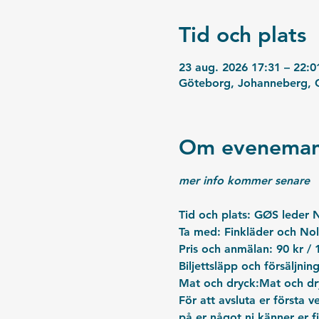
Tid och plats
23 aug. 2026 17:31 – 22:0
Göteborg, Johanneberg, G
Om eveneman
mer info kommer senare
Tid och plats: 
GØS leder No
Ta med: 
Finkläder och Nol
Pris och anmälan: 
90 kr / 
Biljettsläpp och försäljning
Mat och dryck:
Mat och dr
För att avsluta er första v
på er något ni känner er f