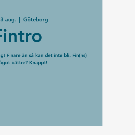
23 aug.
  |  
Göteborg
Fintro
ng! Finare än så kan det inte bli. Fin(ns)
ågot bättre? Knappt!