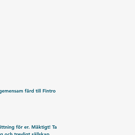
gemensam färd till Fintro
ttning för er. Mäktigt! Ta 
 och trevligt sällskap. 