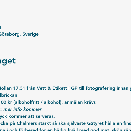
1
öteborg, Sverige
get
llan 17.31 från Vett & Etikett i GP till fotografering innan 
lbrickan
100 kr (alkoholfritt / alkohol), anmälan krävs
: 
mer info kommer
yck kommer att serveras.
ecka på Chalmers starkt så ska självaste GStyret hålla en finsi
ina i och förbered för en härlig kväll med god mat, skön sång