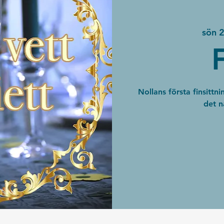
sön 
Nollans första finsittni
det n