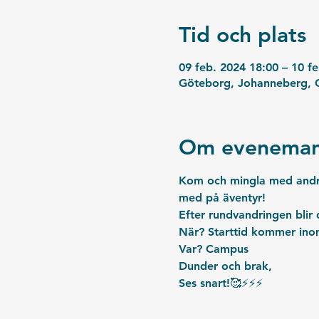
Tid och plats
09 feb. 2024 18:00 – 10 f
Göteborg, Johanneberg, G
Om eveneman
Kom och mingla med andra
med på äventyr!
Efter rundvandringen blir 
När?
 Starttid kommer ino
Var? 
Campus
Dunder och brak,
Ses snart!🥰⚡️⚡️⚡️