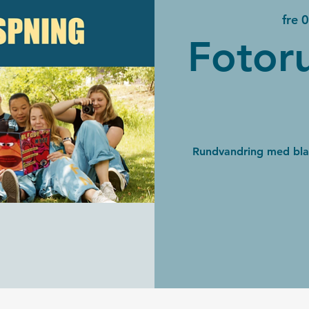
fre 
Fotor
Rundvandring med bla