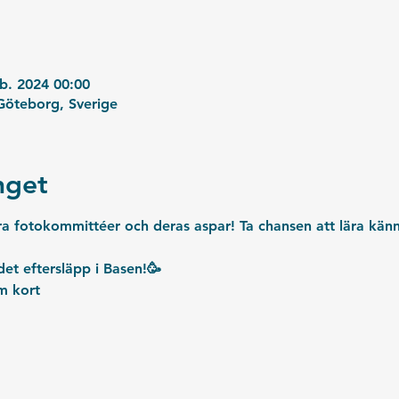
eb. 2024 00:00
öteborg, Sverige
get
 fotokommittéer och deras aspar! 
Ta chansen att lära kän
det
 eftersläpp i Basen!🥳
m kort