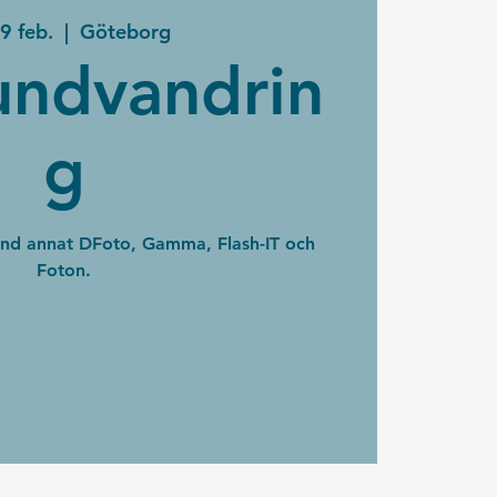
09 feb.
  |  
Göteborg
undvandrin
g
nd annat DFoto, Gamma, Flash-IT och
Foton.