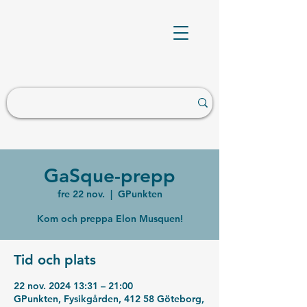
GaSque-prepp
fre 22 nov.
  |  
GPunkten
Kom och preppa Elon Musquen!
Tid och plats
22 nov. 2024 13:31 – 21:00
GPunkten, Fysikgården, 412 58 Göteborg,