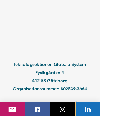
Teknologsektionen Globala System
Fysikgården 4
412 58 Göteborg
Organisationsnummer:
802539-3664
En del av
Chalmers Studentkår
Kontakt medlem
Kontakt företag
Blivande student