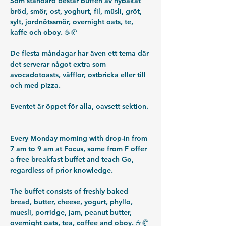
Som standard består buffén av nybakat 
bröd, smör, ost, yoghurt, fil, müsli, gröt, 
sylt, jordnötssmör, overnight oats, te, 
kaffe och oboy. ☕️🥐
De flesta måndagar har även ett tema där 
det serverar något extra som 
avocadotoasts, våfflor, ostbricka eller till 
och med pizza. 
Eventet är öppet för alla, oavsett sektion. 
Every Monday morning with drop-in from 
7 am to 9 am at Focus, some from F offer 
a free breakfast buffet and teach Go, 
regardless of prior knowledge. 
The buffet consists of freshly baked 
bread, butter, cheese, yogurt, phyllo, 
muesli, porridge, jam, peanut butter, 
overnight oats, tea, coffee and oboy. ☕️🥐