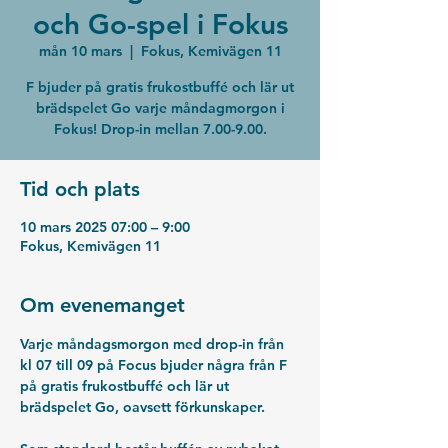
och Go-spel i Fokus
mån 10 mars
  |  
Fokus, Kemivägen 11
F bjuder på gratis frukostbuffé och lär ut
brädspelet Go varje måndagmorgon i
Fokus! Drop-in mellan 7.00-9.00.
Tid och plats
10 mars 2025 07:00 – 9:00
Fokus, Kemivägen 11
Om evenemanget
Varje måndagsmorgon med drop-in från 
kl 07 till 09 på Focus bjuder några från F 
på gratis frukostbuffé och lär ut 
brädspelet Go, oavsett förkunskaper. 