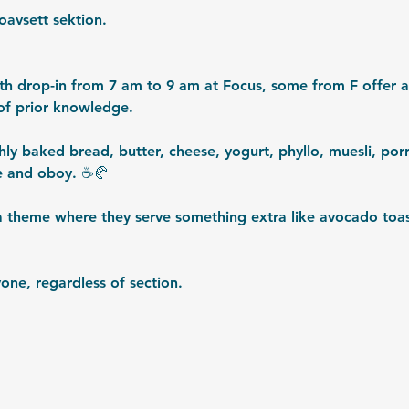
oavsett sektion. 
 drop-in from 7 am to 9 am at Focus, some from F offer a 
of prior knowledge. 
shly baked bread, butter, cheese, yogurt, phyllo, muesli, por
e and oboy. ☕️🥐
theme where they serve something extra like avocado toast
one, regardless of section.