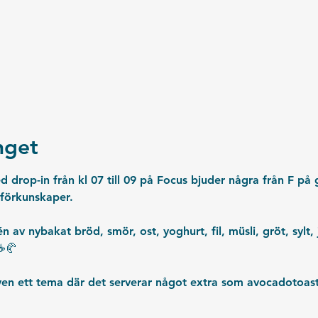
get
op-in från kl 07 till 09 på Focus bjuder några från F på gr
 förkunskaper. 
 av nybakat bröd, smör, ost, yoghurt, fil, müsli, gröt, sylt,
☕️🥐
n ett tema där det serverar något extra som avocadotoasts, 