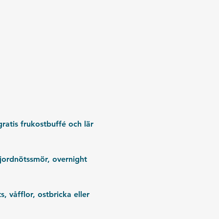
atis frukostbuffé och lär 
 jordnötssmör, overnight 
våfflor, ostbricka eller 