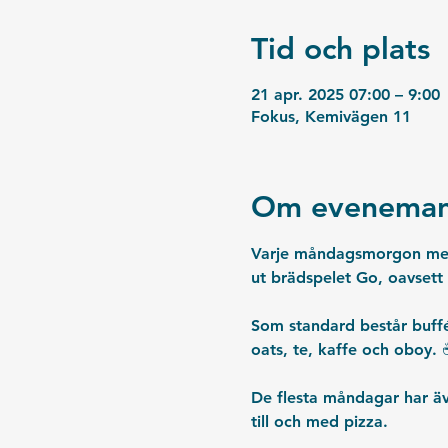
Tid och plats
21 apr. 2025 07:00 – 9:00
Fokus, Kemivägen 11
Om eveneman
Varje måndagsmorgon med dr
ut brädspelet Go, oavsett
Som standard består buffén
oats, te, kaffe och oboy. 
De flesta måndagar har äve
till och med pizza. 