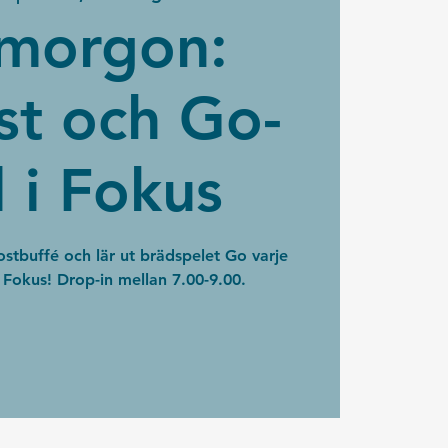
morgon:
st och Go-
l i Fokus
ostbuffé och lär ut brädspelet Go varje
okus! Drop-in mellan 7.00-9.00.