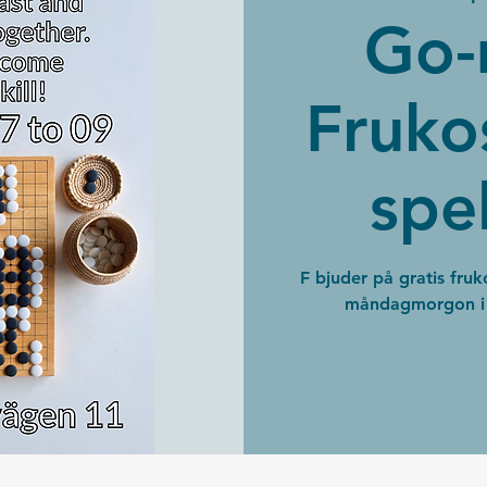
Go-
Fruko
spe
F bjuder på gratis fruk
måndagmorgon i F