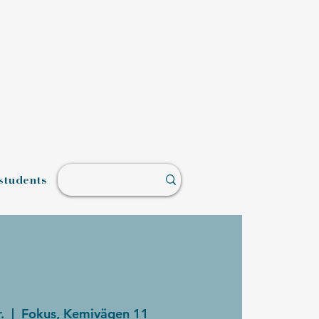
students
.
  |  
Fokus, Kemivägen 11