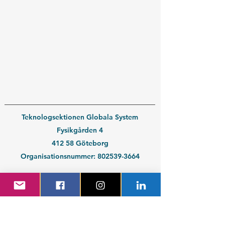
Teknologsektionen Globala System
Fysikgården 4
412 58 Göteborg
Organisationsnummer:
802539-3664
En del av
Chalmers Studentkår
Kontakt medlem
Kontakt företag