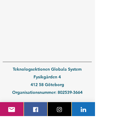
Teknologsektionen Globala System
Fysikgården 4
412 58 Göteborg
Organisationsnummer:
802539-3664
En del av
Chalmers Studentkår
Kontakt medlem
Kontakt företag