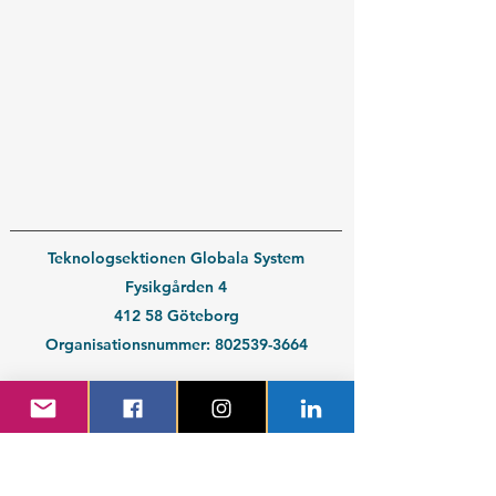
Teknologsektionen Globala System
Fysikgården 4
412 58 Göteborg
Organisationsnummer:
802539-3664
En del av
Chalmers Studentkår
Kontakt medlem
Kontakt företag