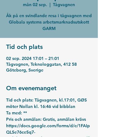
mån 02 sep.
  |  
Tågvagnen
Åk på en svindlande resa i tågvagnen med
Globala systems arbetsmarknadsutskott
GARM
Tid och plats
02 sep. 2024 17:01 – 21:01
Tågvagnen, Teknologgatan, 412 58
Göteborg, Sverige
Om evenemanget
Tid och plats: 
Tågvagnen, kl.17:01, GØS 
möter Nollan kl. 16:46 vid bibblan
Ta med: 
**
Pris och anmälan: 
Gratis, anmälan krävs
https://docs.google.com/forms/d/e/1FAIp
QLSe76ceSq7-