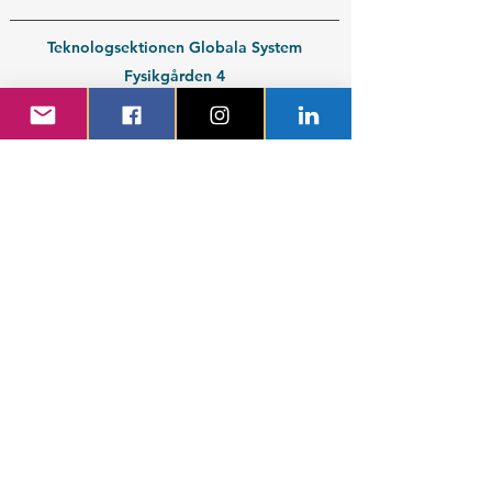
Teknologsektionen Globala System
Fysikgården 4
412 58 Göteborg
Organisationsnummer:
802539-3664
En del av
Chalmers Studentkår
Kontakt medlem
Kontakt företag
Blivande student
Nyantagen GS-student
Powered by GIT.
Cattus Hattus videt te.
Kontakta webbansvarig