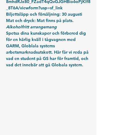
8mhdRJx80_FZadT4qQvGJGHBio6oPjKlf8
_8T6A/viewform?usp=sf_link
Biljettsläpp och försäljning: 
30 augusti
Mat och dryck:
 Mat finns på plats.
Alkoholfritt arrangemang
Spetsa dina kunskaper och förbered dig 
för en härlig kväll i tågvagnen med 
GARM, Globlala systems 
arbetsmarknadsutskott. Här får vi reda på 
vad en student på GS har för framtid, och 
vad det innebär att gå Globala system.