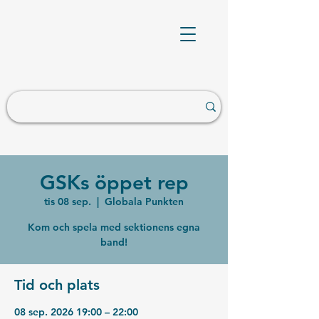
GSKs öppet rep
tis 08 sep.
  |  
Globala Punkten
Kom och spela med sektionens egna
band!
Tid och plats
08 sep. 2026 19:00 – 22:00