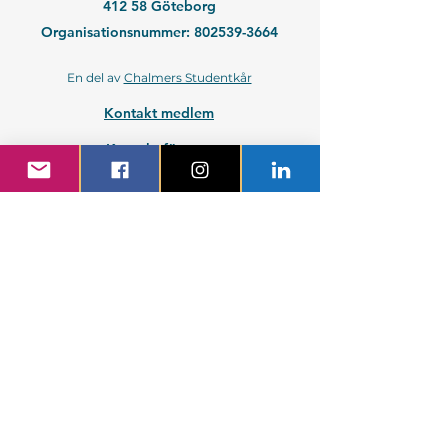
412 58 Göteborg
Organisationsnummer:
802539-3664
En del av
Chalmers Studentkår
Kontakt medlem
Kontakt företag
Blivande student
Nyantagen GS-student
Powered by GIT.
Cattus Hattus videt te.
Kontakta webbansvarig