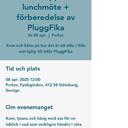
lunchmöte +
förberedelse av
PluggFika
tis 08 apr.
  |  
Perlan
Kom och känn på hur det är att sitta i GSn
och hjälp till inför PluggFika
Tid och plats
08 apr. 2025 12:00
Perlan, Fysikgården, 412 58 Göteborg,
Sverige
Om evenemanget
Kom, lyssna och häng med oss för en 
inblick i vad som verkligen händer i våra 