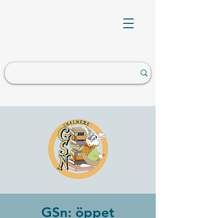
GSn: öppet