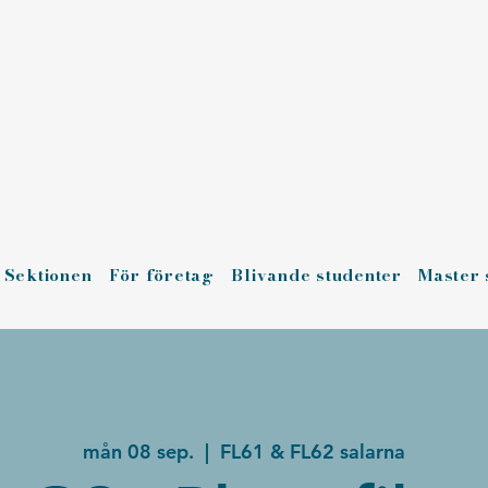
Sektionen
För företag
Blivande studenter
Master 
mån 08 sep.
  |  
FL61 & FL62 salarna