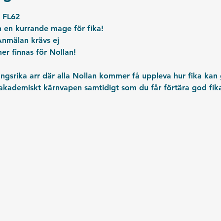
 FL62 
 en kurrande mage för fika!
Anmälan krävs ej
r finnas för Nollan!
gsrika arr där alla Nollan kommer få uppleva hur fika ka
tt akademiskt kärnvapen samtidigt som du får förtära god fik