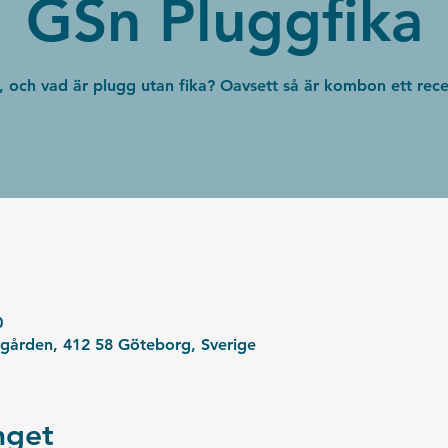
GSn Pluggfika
g, och vad är plugg utan fika? Oavsett så är kombon ett rec
0
kgården, 412 58 Göteborg, Sverige
get