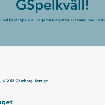
GSpelkväll!
Spel håller Spelkväll varje torsdag efter 17! Häng med vettj
0
, 412 58 Göteborg, Sverige
get