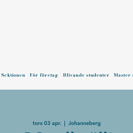
Sektionen
För företag
Blivande studenter
Master 
tors 03 apr.
  |  
Johanneberg