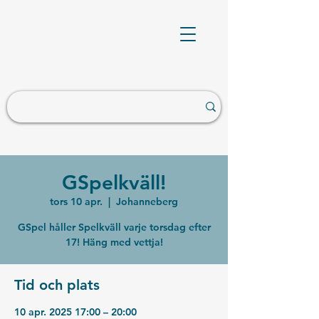
GSpelkväll!
tors 10 apr.
  |  
Johanneberg
GSpel håller Spelkväll varje torsdag efter
17! Häng med vettja!
Tid och plats
10 apr. 2025 17:00 – 20:00