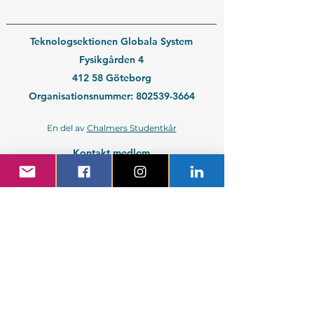
Teknologsektionen Globala System
Fysikgården 4
412 58 Göteborg
Organisationsnummer:
802539-3664
En del av
Chalmers Studentkår
Kontakt medlem
Kontakt företag
Blivande student
Nyantagen GS-student
Powered by GIT.
Cattus Hattus videt te.