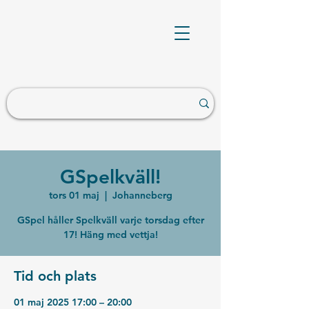
GSpelkväll!
tors 01 maj
  |  
Johanneberg
GSpel håller Spelkväll varje torsdag efter
17! Häng med vettja!
Tid och plats
01 maj 2025 17:00 – 20:00