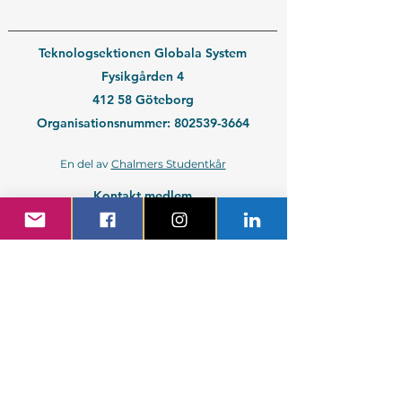
Teknologsektionen Globala System
Fysikgården 4
412 58 Göteborg
Organisationsnummer:
802539-3664
En del av
Chalmers Studentkår
Kontakt medlem
Kontakt företag
Blivande student
Nyantagen GS-student
Powered by GIT.
Cattus Hattus videt te.