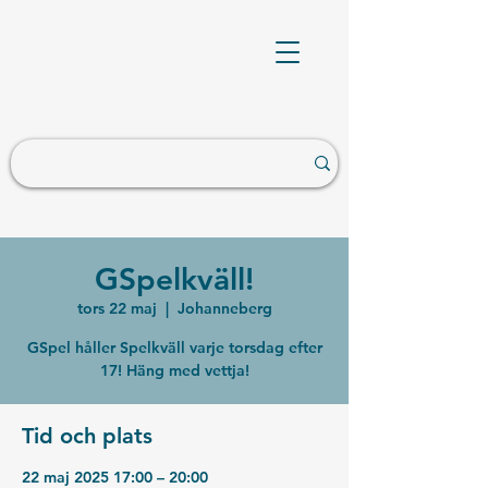
GSpelkväll!
tors 22 maj
  |  
Johanneberg
GSpel håller Spelkväll varje torsdag efter
17! Häng med vettja!
Tid och plats
22 maj 2025 17:00 – 20:00