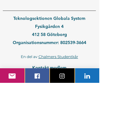
Teknologsektionen Globala System
Fysikgården 4
412 58 Göteborg
Organisationsnummer:
802539-3664
En del av
Chalmers Studentkår
Kontakt medlem
Kontakt företag
Blivande student
Nyantagen GS-student
Powered by GIT.
Cattus Hattus videt te.