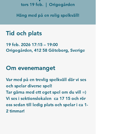
tors 19 feb.
  |  
Origogården
Häng med på en rolig spelkväll!
Tid och plats
19 feb. 2026 17:15 – 19:00
Origogården, 412 58 Göteborg, Sverige
Om evenemanget
Var med på en trevlig spelkväll där vi ses 
och spelar diverse spel!
Tar gärna med ett eget spel om du vill =)
Vi ses i sektionslokalen  ca 17 15 och rör 
oss sedan till ledig plats och spelar i ca 1-
2 timmar! 