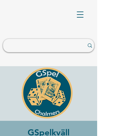
GSpelkväll