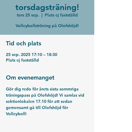
torsdagsträning!
tors 25 sep.
  |  
Plats ej fastställd
Volleybollsträning på Olofshöjd!
Tid och plats
25 sep. 2025 17:10 – 18:30
Plats ej fastställd
Om evenemanget
Gör dig redo för årets sista sommriga 
träningspass på Olofshöjd! Vi samlas vid 
sektionlokalen 17.10 för att sedan 
gemensamt gå till Olofshöjd för 
Volleyboll!