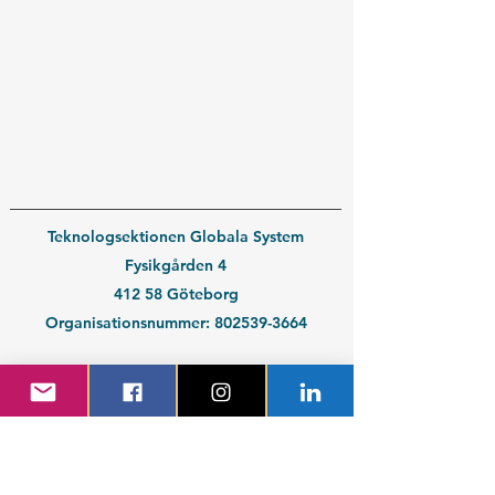
Teknologsektionen Globala System
Fysikgården 4
412 58 Göteborg
Organisationsnummer:
802539-3664
En del av
Chalmers Studentkår
Kontakt medlem
Kontakt företag
Blivande student