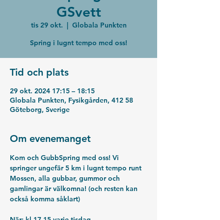
GSvett
tis 29 okt.
  |  
Globala Punkten
Spring i Iugnt tempo med oss!
Tid och plats
29 okt. 2024 17:15 – 18:15
Globala Punkten, Fysikgården, 412 58
Göteborg, Sverige
Om evenemanget
Kom och GubbSpring med oss! Vi 
springer ungefär 5 km i lugnt tempo runt 
Mossen, alla gubbar, gummor och 
gamlingar är välkomna! (och resten kan 
också komma såklart)
När: kl 17.15 varje tisdag 