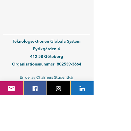
Teknologsektionen Globala System
Fysikgården 4
412 58 Göteborg
Organisationsnummer:
802539-3664
En del av
Chalmers Studentkår
Kontakt medlem
Kontakt företag
Blivande student
Nyantagen GS-student