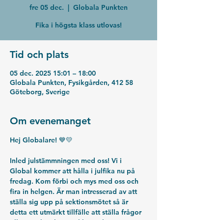
fre 05 dec.
  |  
Globala Punkten
Fika i högsta klass utlovas!
Tid och plats
05 dec. 2025 15:01 – 18:00
Globala Punkten, Fysikgården, 412 58
Göteborg, Sverige
Om evenemanget
Hej Globalare! 💙💛
Inled julstämmningen med oss! Vi i 
Global kommer att hålla i julfika nu på 
fredag. Kom förbi och mys med oss och 
fira in helgen. Är man intresserad av att 
ställa sig upp på sektionsmötet så är 
detta ett utmärkt tillfälle att ställa frågor 