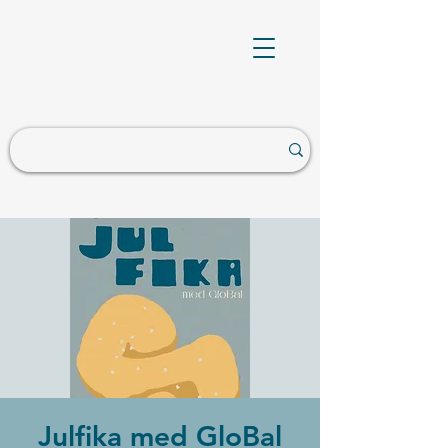
Julfika med GloBal