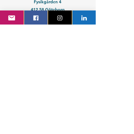
Fysikgården 4
412 58 Göteborg
Organisationsnummer:
802539-3664
En del av
Chalmers Studentkår
Kontakt medlem
Kontakt företag
Blivande student
Nyantagen GS-student
Powered by GIT.
Cattus Hattus videt te.
Kontakta webbansvarig