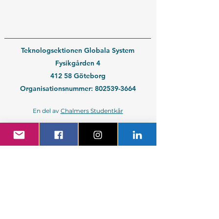
Teknologsektionen Globala System
Fysikgården 4
412 58 Göteborg
Organisationsnummer:
802539-3664
En del av
Chalmers Studentkår
Kontakt medlem
Kontakt företag
Blivande student
Nyantagen GS-student
Powered by GIT.