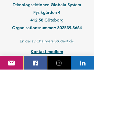
Teknologsektionen Globala System
Fysikgården 4
412 58 Göteborg
Organisationsnummer:
802539-3664
En del av
Chalmers Studentkår
Kontakt medlem
Kontakt företag
Blivande student
Nyantagen GS-student
Powered by GIT.
Cattus Hattus videt te.
Kontakta webbansvarig