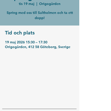
tis 19 maj
  |  
Origogården
Spring med oss till Saltholmen och ta ett
dopp!
Tid och plats
19 maj 2026 15:30 – 17:30
Origogården, 412 58 Göteborg, Sverige