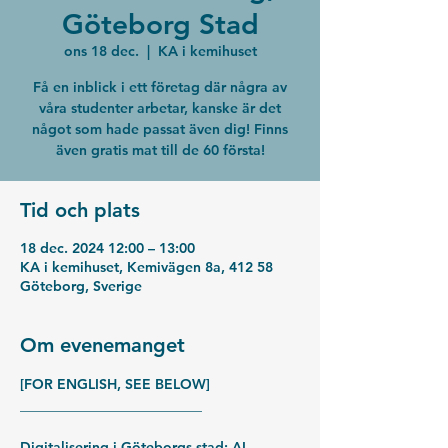
Göteborg Stad
ons 18 dec.
  |  
KA i kemihuset
Få en inblick i ett företag där några av
våra studenter arbetar, kanske är det
något som hade passat även dig! Finns
även gratis mat till de 60 första!
Tid och plats
18 dec. 2024 12:00 – 13:00
KA i kemihuset, Kemivägen 8a, 412 58
Göteborg, Sverige
Om evenemanget
[FOR ENGLISH, SEE BELOW]
__________________________
Digitalisering i Göteborgs stad: AI, 