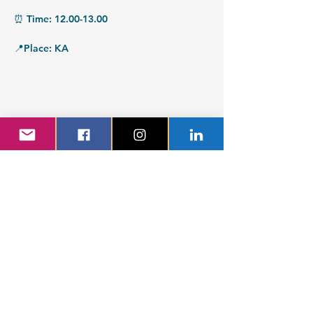
⏰ Time: 12.00-13.00
📍Place: KA
Teknologsektionen Globala System
Fysikgården 4
412 58 Göteborg
Organisationsnummer:
802539-3664