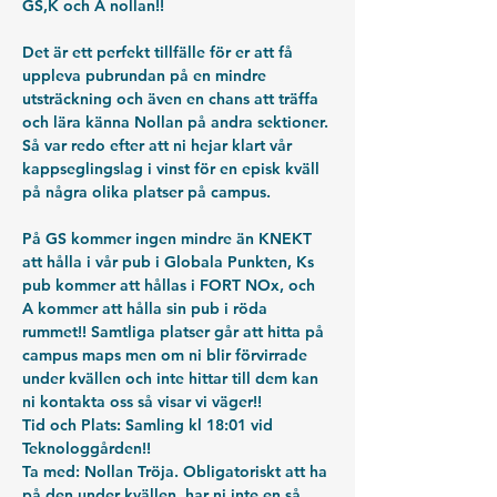
GS,K och A nollan!!
Det är ett perfekt tillfälle för er att få 
uppleva pubrundan på en mindre 
utsträckning och även en chans att träffa 
och lära känna Nollan på andra sektioner. 
Så var redo efter att ni hejar klart vår 
kappseglingslag i vinst för en episk kväll 
på några olika platser på campus.
På GS kommer ingen mindre än KNEKT 
att hålla i vår pub i Globala Punkten, Ks 
pub kommer att hållas i FORT NOx, och 
A kommer att hålla sin pub i röda 
rummet!! Samtliga platser går att hitta på 
campus maps men om ni blir förvirrade 
under kvällen och inte hittar till dem kan 
ni kontakta oss så visar vi väger!!
Tid och Plats:
 Samling kl 18:01 vid 
Teknologgården!!
Ta med:
 Nollan Tröja. Obligatoriskt att ha 
på den under kvällen, har ni inte en så 