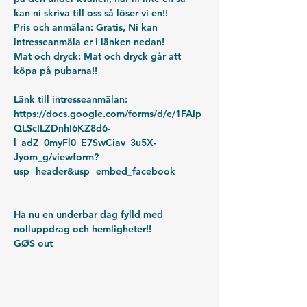
kan ni skriva till oss så löser vi en!!
Pris och anmälan: 
Gratis, Ni kan 
intresseanmäla er i länken nedan!
Mat och dryck:
 Mat och dryck går att 
köpa på pubarna!!
Länk till intresseanmälan:
https://docs.google.com/forms/d/e/1FAIp
QLScILZDnhI6KZ8d6-
l_adZ_0myFl0_E7SwCiav_3u5X-
Jyom_g/viewform?
usp=header&usp=embed_facebook
Ha nu en underbar dag fylld med 
nolluppdrag och hemligheter!!
GØS out