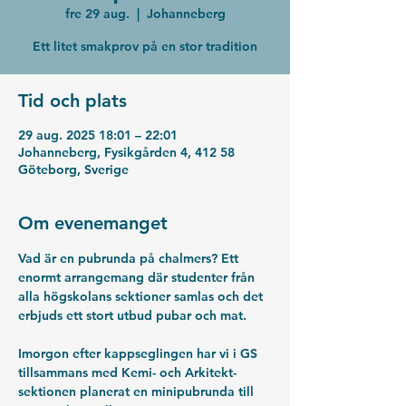
fre 29 aug.
  |  
Johanneberg
Ett litet smakprov på en stor tradition
Tid och plats
29 aug. 2025 18:01 – 22:01
Johanneberg, Fysikgården 4, 412 58
Göteborg, Sverige
Om evenemanget
Vad är en pubrunda på chalmers? Ett 
enormt arrangemang där studenter från 
alla högskolans sektioner samlas och det 
erbjuds ett stort utbud pubar och mat.
Imorgon efter kappseglingen har vi i GS 
tillsammans med Kemi- och Arkitekt-
sektionen planerat en minipubrunda till 