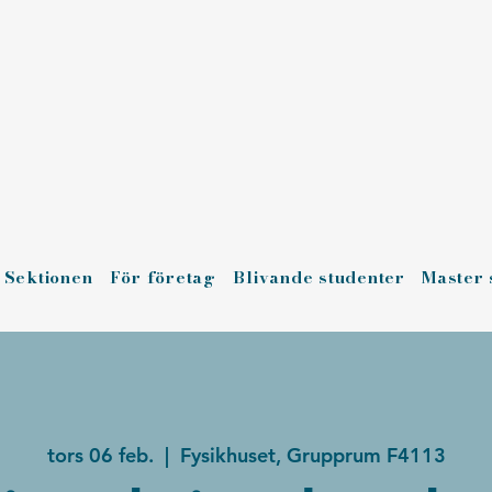
Sektionen
För företag
Blivande studenter
Master 
tors 06 feb.
  |  
Fysikhuset, Grupprum F4113