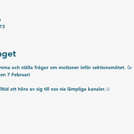
0
13
get
ma och ställa frågor om motioner inför sektionsmötet. 🥳
en 7 Februari
ltid att höra av sig till oss via lämpliga kanaler.☺️