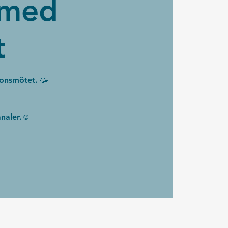
 med
t
onsmötet. 🥳
analer.☺️