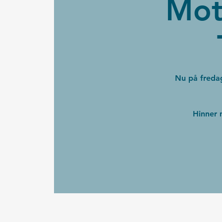
Mot
Nu på freda
Hinner m