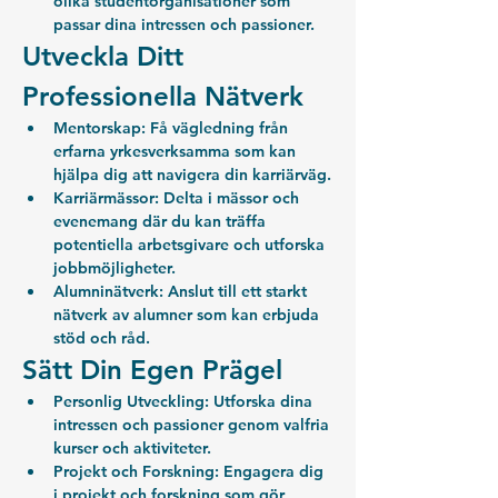
olika studentorganisationer som 
passar dina intressen och passioner.
Utveckla Ditt 
Professionella Nätverk
Mentorskap:
 Få vägledning från 
erfarna yrkesverksamma som kan 
hjälpa dig att navigera din karriärväg.
Karriärmässor:
 Delta i mässor och 
evenemang där du kan träffa 
potentiella arbetsgivare och utforska 
jobbmöjligheter.
Alumninätverk:
 Anslut till ett starkt 
nätverk av alumner som kan erbjuda 
stöd och råd.
Sätt Din Egen Prägel
Personlig Utveckling:
 Utforska dina 
intressen och passioner genom valfria 
kurser och aktiviteter.
Projekt och Forskning:
 Engagera dig 
i projekt och forskning som gör 