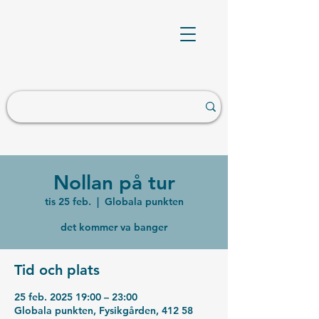
Nollan på tur
tis 25 feb.
  |  
Globala punkten
det kommer va banger
Tid och plats
25 feb. 2025 19:00 – 23:00
Globala punkten, Fysikgården, 412 58