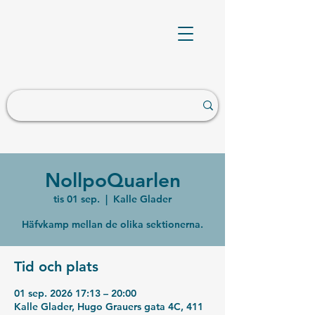
NollpoQuarlen
tis 01 sep.
  |  
Kalle Glader
Häfvkamp mellan de olika sektionerna.
Tid och plats
01 sep. 2026 17:13 – 20:00
Kalle Glader, Hugo Grauers gata 4C, 411