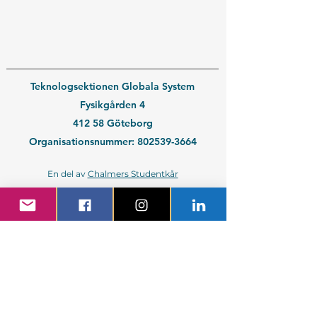
Teknologsektionen Globala System
Fysikgården 4
412 58 Göteborg
Organisationsnummer:
802539-3664
En del av
Chalmers Studentkår
Kontakt medlem
Kontakt företag
Blivande student
Nyantagen GS-student