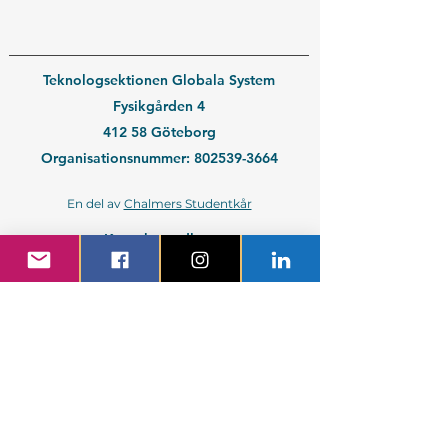
Teknologsektionen Globala System
Fysikgården 4
412 58 Göteborg
Organisationsnummer:
802539-3664
En del av
Chalmers Studentkår
Kontakt medlem
Kontakt företag
Blivande student
Nyantagen GS-student
Powered by GIT.