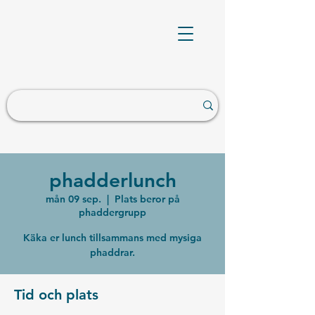
phadderlunch
mån 09 sep.
  |  
Plats beror på
phaddergrupp
Käka er lunch tillsammans med mysiga
phaddrar.
Tid och plats