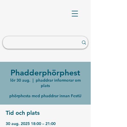
Phadderphörphest
lör 30 aug.
  |  
phaddrar informerar om
plats
phörphesta med phaddrar innan FestU
Tid och plats
30 aug. 2025 18:00 – 21:00