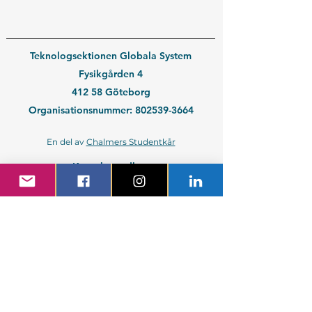
Teknologsektionen Globala System
Fysikgården 4
412 58 Göteborg
Organisationsnummer:
802539-3664
En del av
Chalmers Studentkår
Kontakt medlem
Kontakt företag
Blivande student
Nyantagen GS-student
Powered by GIT.