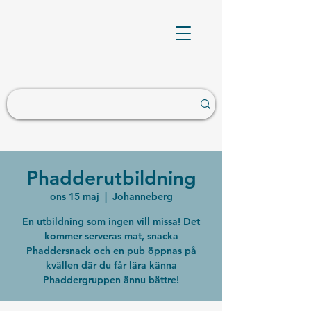
Phadderutbildning
ons 15 maj
  |  
Johanneberg
En utbildning som ingen vill missa! Det
kommer serveras mat, snacka
Phaddersnack och en pub öppnas på
kvällen där du får lära känna
Phaddergruppen ännu bättre!