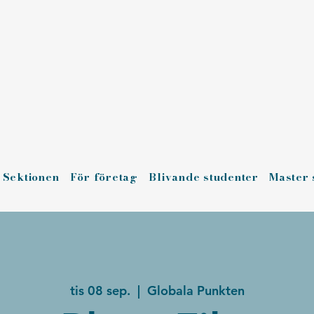
Sektionen
För företag
Blivande studenter
Master 
tis 08 sep.
  |  
Globala Punkten