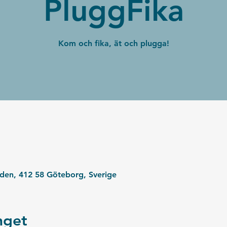
PluggFika
Kom och fika, ät och plugga!
rden, 412 58 Göteborg, Sverige
get