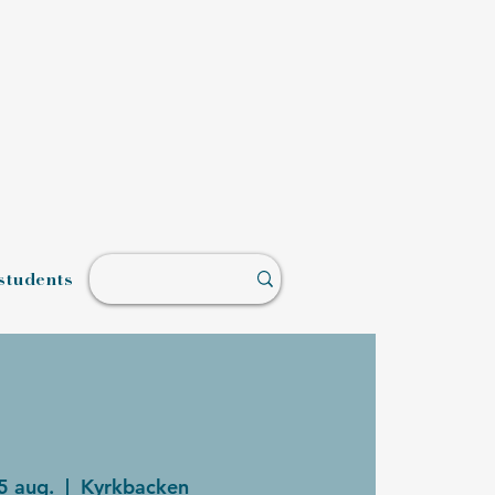
students
5 aug.
  |  
Kyrkbacken