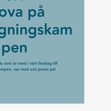
ova på
gningskam
pen
 som är med i vårt finallag till
mpen, var med och prova på!